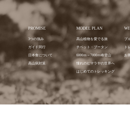
PROMISE
MODEL PLAN
WI
3つの強み
高山植物を愛でる旅
ブ
ガイド同行
チベット・ブータン
ト
日本食について
6000ｍ～7000ｍ峰登山
お
高山病対策
憧れのヒマラヤの世界へ
はじめてのトレッキング