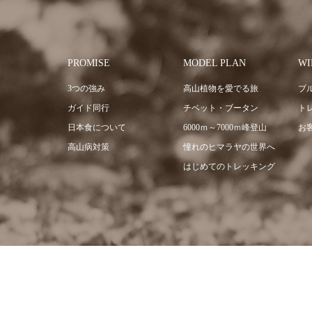
PROMISE
MODEL PLAN
WI
3つの強み
高山植物を愛でる旅
ブ
ガイド同行
チベット・ブータン
ト
日本食について
6000ｍ～7000ｍ峰登山
お
高山病対策
憧れのヒマラヤの世界へ
はじめてのトレッキング