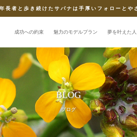
年長者と歩き続けたサパナは手厚いフォローとや
成功への約束
魅力のモデルプラン
夢を叶えた人
BLOG
ブログ