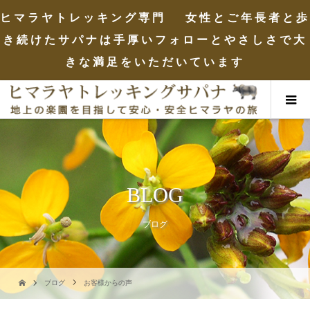
ヒマラヤトレッキング専門 女性とご年長者と歩
き続けたサパナは手厚いフォローとやさしさで大
きな満足をいただいています
BLOG
ブログ
ブログ
お客様からの声