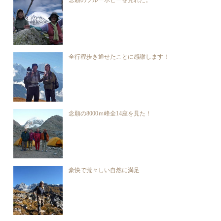
全行程歩き通せたことに感謝します！
念願の8000ｍ峰全14座を見た！
豪快で荒々しい自然に満足