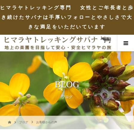
ヒマラヤトレッキング専門 女性とご年長者と歩
き続けたサパナは手厚いフォローとやさしさで大
きな満足をいただいています
BLOG
ブログ
ブログ
お客様からの声