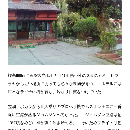
標高800mにある観光地ポカラは亜熱帯性の気候のため、ヒマ
ラヤから近い場所にあっても色々な果物が育つ。 ホテルには
巨木なライチの樹が育ち、鈴なりに実をつけていた。
翌朝、ポカラから18人乗りのプロペラ機でムスタン王国に一番
近い空港があるジョムソンへ向かった。 ジョムソン空港は朝
10時頃をめどに風が強く吹き始める。 そのためフライトは朝