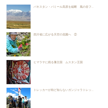
パキスタン・パミール高原を縦断 風の谷フ...
四川省に広がる天空の花園へ ②
ヒマラヤに残る藩主国 ムスタン王国
トレッカーが殆ど知らないガンジャラトレッ...