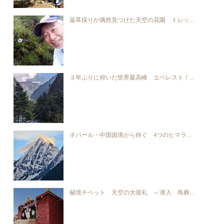
薬草採りが偶然見つけた天空の花園 トレッ...
３年ぶりに仰いだ世界最高峰 エベレスト！...
ネパール・中国国境から仰ぐ 4つのヒマラ...
秘境チベット 天空の大巡礼 ～潜入 鳥葬...