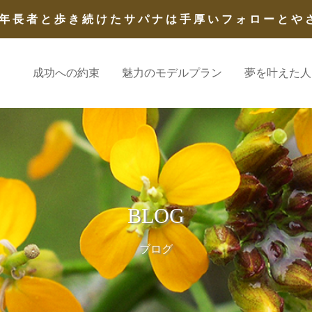
年長者と歩き続けたサパナは手厚いフォローとや
成功への約束
魅力のモデルプラン
夢を叶えた人
BLOG
ブログ