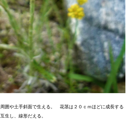
の周囲や土手斜面で生える。 花茎は２０ｃｍほどに成長する
に互生し、線形だえる。