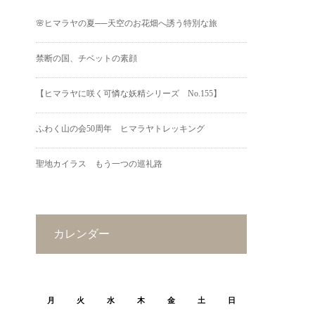
🌸ヒマラヤの夏──天空のお花畑へ誘う特別な旅
禁断の国、チベットの素顔
【ヒマラヤに咲く可憐な妖精シリーズ No.155】
ふわく山の会50周年 ヒマラヤトレッキング
聖地カイラス もう一つの巡礼路
カレンダー
2026年8月
月
火
水
木
金
土
日