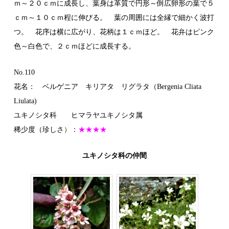
ｍ～２０ｃｍに成長し、葉身は革質で円形～倒広卵形の葉で５
ｃｍ～１０ｃｍ程に伸びる。 葉の周囲には全縁で細かく波打
つ。 花序は横に広がり、花柄は１ｃｍほど。 花弁はピンク
色～白色で、２ｃｍほどに成長する。
No.110
花名： ベルゲニア キリアタ リグラタ（Bergenia Cliata
Liulata)
ユキノシタ科 ヒマラヤユキノシタ属
稀少度（珍しさ
）
：
★★
★★
ユキノシタ科の仲間