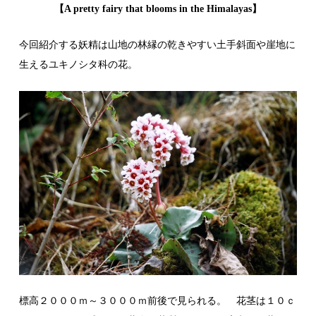
【A pretty fairy that blooms in the Himalayas】
今回紹介する妖精は山地の林縁の乾きやすい土手斜面や崖地に
生えるユキノシタ
科の花。
標高２０００ｍ～３０００ｍ前後で見られる。 花茎は１０ｃ