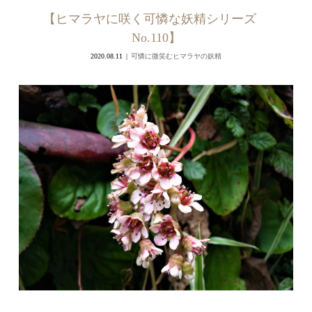
【ヒマラヤに咲く可憐な妖精シリーズ
No.110】
2020.08.11
可憐に微笑むヒマラヤの妖精