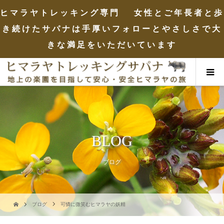
ヒマラヤトレッキング専門 女性とご年長者と歩
き続けたサパナは手厚いフォローとやさしさで大
きな満足をいただいています
BLOG
ブログ
ブログ
可憐に微笑むヒマラヤの妖精