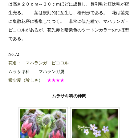
は高さ２０ｃｍ～３０ｃｍほどに成長し、長剛毛と短伏毛が密
生売る。 葉は規則的に互生し、楕円形である。 花は茎先
に集散花序に密集してつく。 非常に似た種で、マハランガ・
ピコロルがあるが、花先赤と暗紫色のツートンカラーのつぼ型
である。
No.72
花名： マハランガ ピコロル
ムラサキ科 マハランガ属
稀少度（珍しさ
）：
★★★★
ムラサキ科の仲間