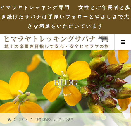
ヒマラヤトレッキング専門 女性とご年長者と歩
き続けたサパナは手厚いフォローとやさしさで大
きな満足をいただいています
BLOG
ブログ
ブログ
可憐に微笑むヒマラヤの妖精