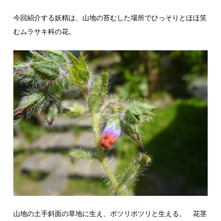
今回紹介する妖精は、山地の苔むした場所でひっそりとほほ笑
むムラサキ科の花。
山地の土手斜面の草地に生え、ポツリポツリと生える。 花茎